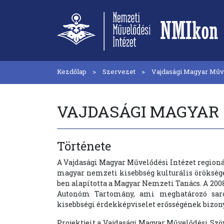
Kezdőlap
Szervezet
Vajdasági Magyar Műve
VAJDASÁGI MAGYAR
Története
A Vajdasági Magyar Művelődési Intézet regioná
magyar nemzeti kisebbség kulturális örökségén
ben alapította a Magyar Nemzeti Tanács. A 2008
Autonóm Tartomány, ami meghatározó saro
kisebbségi érdekképviselet erősségének bizony
Projektjeit a Vajdasági Magyar Művelődési Szö