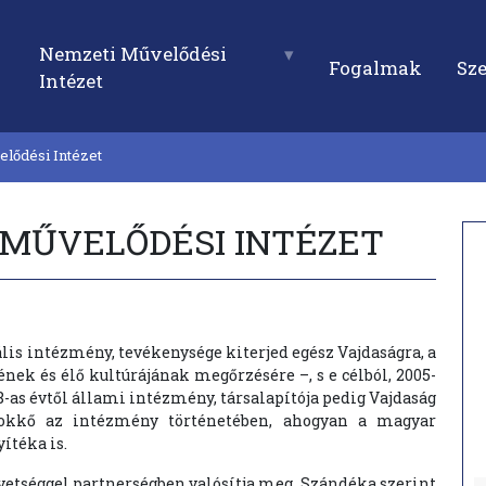
Nemzeti Művelődési
Fogalmak
Sz
Intézet
lődési Intézet
 MŰVELŐDÉSI INTÉZET
lis intézmény, tevékenysége kiterjed egész Vajdaságra, a
ek és élő kultúrájának megőrzésére –, s e célból, 2005-
-as évtől állami intézmény, társalapítója pedig Vajdaság
kkő az intézmény történetében, ahogyan a magyar
ítéka is.
vetséggel partnerségben valósítja meg. Szándéka szerint