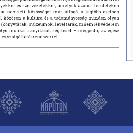
yekkel és szervezetekkel, amelyek azonos területeken
yar nemzeti közösséget már átfogó, a legtöbb esetben
el közösen a kultúra és a tudományosság minden olyan
ek (könyvtárak, múzeumok, levéltárak, műemlékvédelem
 folyó munka irányítását, segítését – mégpedig az egész
 és szolgáltatásrendszerrel.