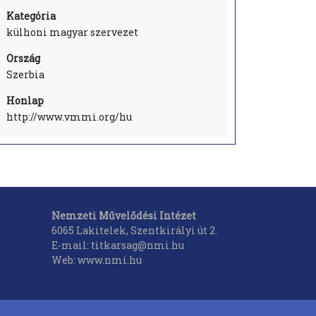
Kategória
külhoni magyar szervezet
Ország
Szerbia
Honlap
http://www.vmmi.org/hu
Nemzeti Művelődési Intézet
6065 Lakitelek, Szentkirályi út 2.
E-mail: titkarsag@nmi.hu
Web: www.nmi.hu