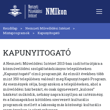
Kezdőlap
Nemzeti Művelődési Intézet
Mintaprogramok
Kapunyitogató
KAPUNYITOGATÓ
A Nemzeti Művelődési Intézet 2013-ban indította útjára a
közművelődési szolgáltatáshiányos településeken
„Kapunyitogató” című programját. Az elmúlt években több
mint 350 településen valósult meg Kapunyitogató Program.
Az események célja, hogy azokon a településeken, ahol a
művelődési ház bezárt, és csak úgynevezett „kulcsos”
házként működik, néhány napra kinyíljon az intézmény,
és a falunapokhoz kötődően szervezett kulturális
programok mellett a lakosság más közösségi-kulturális
eseményeken is részt vehessen.