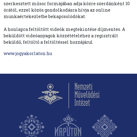
szerkesztett műsor formájában adja közre szerdánként 10
órától, ezzel közös gondolkodásra hívja az online
munkaértekezletbe bekapcsolódókat.
A honlapra feltöltött videók megtekintése díjmentes. A
beküldött videóanyagok közzétételéhez a regisztrált
beküldő, feltöltő a feltöltéssel hozzájárul.
www.jogyakorlaton.hu