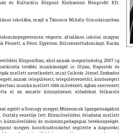
nház és Kulturális Központ Közhasznú Nonprofit Kft.
általános iskolába, majd a Táncsics Mihály Gimnáziumban
Tudományegyetemen végezte, általános iskolai magyar
k Pécsett, a Pécsi Egyetem Bölcsészettudományi Karán
velődési Központban, ahol annak megszűnéséig, 2007-ig
határozta további munkásságát is. Olyan, Kaposvár és
k mellett nevelkedett, mint Csikvár József, Szabados
gyét, annak településeit, településvezetőit, közösségeit
zertani munka mellett több művészeti ágban szervezett
totta el az amatőr könnyűzenei előadókat felkaroló
ssal együtt a Somogy megyei Múzeumok Igazgatóságához
 Osztály vezetője lett. Közművelődési feladatai mellett
um közművelődési és múzeumpedagógiai tevékenységét.
zpont megyei koordinátoraként segítette a kaposvári