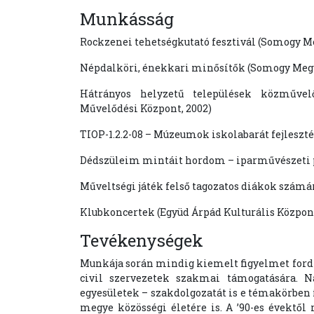
Munkásság
Rockzenei tehetségkutató fesztivál (Somogy M
Népdalköri, énekkari minősítők (Somogy Megy
Hátrányos helyzetű települések közművel
Művelődési Központ, 2002)
TIOP-1.2.2-08 – Múzeumok iskolabarát fejlesz
Dédszüleim mintáit hordom – iparművészeti p
Műveltségi játék felső tagozatos diákok számár
Klubkoncertek (Együd Árpád Kulturális Központ
Tevékenységek
Munkája során mindig kiemelt figyelmet fordí
civil szervezetek szakmai támogatására. Na
egyesületek – szakdolgozatát is e témakörben
megye közösségi életére is. A ’90-es évektől