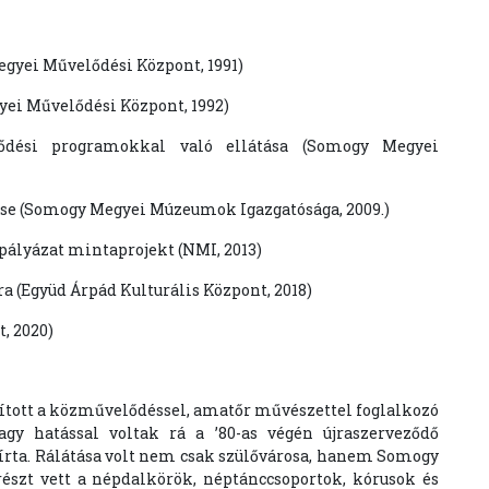
egyei Művelődési Központ, 1991)
ei Művelődési Központ, 1992)
ődési programokkal való ellátása (Somogy Megyei
tése (Somogy Megyei Múzeumok Igazgatósága, 2009.)
ályázat mintaprojekt (NMI, 2013)
a (Együd Árpád Kulturális Központ, 2018)
, 2020)
tott a közművelődéssel, amatőr művészettel foglalkozó
gy hatással voltak rá a ’80-as végén újraszerveződő
 írta. Rálátása volt nem csak szülővárosa, hanem Somogy
 részt vett a népdalkörök, néptánccsoportok, kórusok és