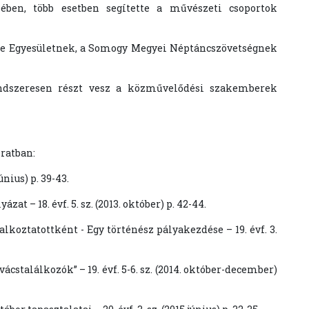
ében, több esetben segítette a művészeti csoportok
ge Egyesületnek, a Somogy Megyei Néptáncszövetségnek
endszeresen részt vesz a közművelődési szakemberek
ratban:
únius) p. 39-43.
 – 18. évf. 5. sz. (2013. október) p. 42-44.
koztatottként - Egy történész pályakezdése – 19. évf. 3.
ácstalálkozók” – 19. évf. 5-6. sz. (2014. október-december)