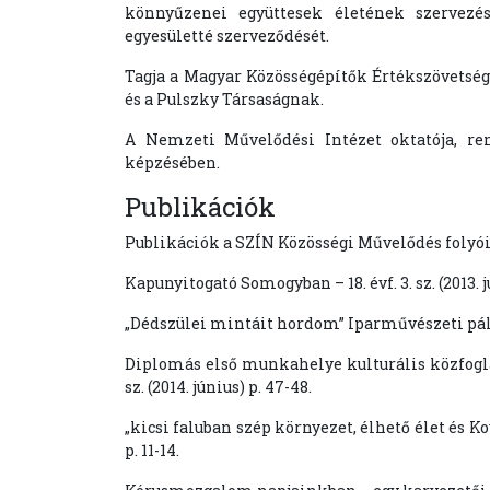
könnyűzenei együttesek életének szervezés
egyesületté szerveződését.
Tagja a Magyar Közösségépítők Értékszövetsé
és a Pulszky Társaságnak.
A Nemzeti Művelődési Intézet oktatója, r
képzésében.
Publikációk
Publikációk a SZÍN Közösségi Művelődés folyói
Kapunyitogató Somogyban – 18. évf. 3. sz. (2013. j
„Dédszülei mintáit hordom” Iparművészeti pályázat
Diplomás első munkahelye kulturális közfoglal
sz. (2014. június) p. 47-48.
„kicsi faluban szép környezet, élhető élet és Kov
p. 11-14.