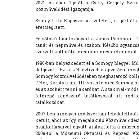
2021. október 1-jétől a Csiky Gergely Szí
közművelődési igazgatója.
Szalay Lilla Kaposváron született, itt járt 
érettségizett.
Felsőfokú tanulmányait a Janus Pannonius 
tanár és népművelés szakon. Később ugyancsa
szerzett kulturális mediátor mesterdiplomát.
1986-ban helyezkedett el a Somogy Megyei Mű
dolgozott. Ez a két évtized alapvetően meg
Somogy közművelődésében meghatározó kollégá
Péter, Károly Irma. Itt ismerte meg Somogy me
és az azokért tenni akarókat. A szakmai-móds
felmenő rendszerű találkozókat, itt indí
találkozókat.
2007-ben a megyei módszertani feladatellátá
került, ahol az így megalakuló Közművelődési
munkatársaival együtt kialakította a múze
2008-tól a Múzeumi Oktatási és Képzési Kö