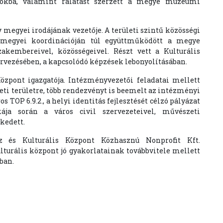
tokba, valamint rálátást szerzett a megye múzeumi
megyei irodájának vezetője. A területi szintű közösségi
 megyei koordinációján túl együttműködött a megye
akembereivel, közösségeivel. Részt vett a Kulturális
rvezésében, a kapcsolódó képzések lebonyolításában.
özpont igazgatója. Intézményvezetői feladatai mellett
ti területre, több rendezvényt is beemelt az intézményi
 TOP 6.9.2., a helyi identitás fejlesztését célzó pályázat
kája során a város civil szervezeteivel, művészeti
kedett.
z és Kulturális Központ Közhasznú Nonprofit Kft.
lturális központ jó gyakorlatainak továbbvitele mellett
ban.