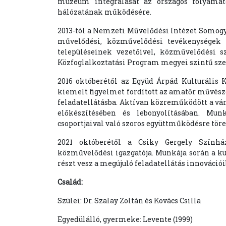
múzeum integrálását az országos folyama
hálózatának működésére.
2013-tól a Nemzeti Művelődési Intézet Somogy 
művelődési, közművelődési tevékenységek
településeinek vezetőivel, közművelődési sz
Közfoglalkoztatási Program megyei szintű sze
2016 októberétől az Együd Árpád Kulturális K
kiemelt figyelmet fordított az amatőr művésze
feladatellátásba. Aktívan közreműködött a város
előkészítésében és lebonyolításában. Mun
csoportjaival való szoros együttműködésre töre
2021 októberétől a Csiky Gergely Színhá
közművelődési igazgatója. Munkája során a ku
részt vesz a megújuló feladatellátás innovációi
Család:
Szülei: Dr. Szalay Zoltán és Kovács Csilla
Egyedülálló, gyermeke: Levente (1999)