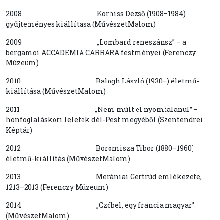
2008 Korniss Dezső (1908–1984)
gyűjteményes kiállítása (MűvészetMalom)
2009 „Lombard reneszánsz” – a
bergamoi ACCADEMIA CARRARA festményei (Ferenczy
Múzeum)
2010 Balogh László (1930–) életmű-
kiállítása (MűvészetMalom)
2011 „Nem múlt el nyomtalanul” –
honfoglaláskori leletek dél-Pest megyéből (Szentendrei
Képtár)
2012 Boromisza Tibor (1880–1960)
életmű-kiállítás (MűvészetMalom)
2013 Merániai Gertrúd emlékezete,
1213–2013 (Ferenczy Múzeum)
2014 „Czóbel, egy francia magyar”
(MűvészetMalom)