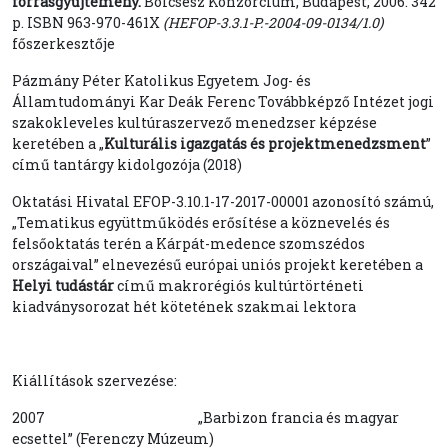
forrásgyűjtemény.
Bölcsész Konzorcium, Budapest, 2006. 342
p. ISBN 963-970-461X
(HEFOP-3.3.1-P.-2004-09-0134/1.0)
főszerkesztője
Pázmány Péter Katolikus Egyetem Jog- és
Államtudományi Kar Deák Ferenc Továbbképző Intézet jogi
szakokleveles kultúraszervező menedzser képzése
keretében a „
Kulturális igazgatás és projektmenedzsment
”
című tantárgy kidolgozója (2018)
Oktatási Hivatal EFOP-3.10.1-17-2017-00001 azonosító számú,
„Tematikus együttműködés erősítése a köznevelés és
felsőoktatás terén a Kárpát-medence szomszédos
országaival” elnevezésű európai uniós projekt keretében a
Helyi tudástár
című makrorégiós kultúrtörténeti
kiadványsorozat hét kötetének szakmai lektora
Kiállítások szervezése:
2007 „Barbizon francia és magyar
ecsettel” (Ferenczy Múzeum)