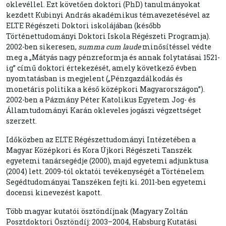
oklevéllel. Ezt követően doktori (PhD) tanulmányokat
kezdett Kubinyi András akadémikus témavezetésével az
ELTE Régészeti Doktori iskolájában (később
Történettudományi Doktori Iskola Régészeti Programja).
2002-ben sikeresen,
summa cum laude
minősítéssel védte
meg a „Mátyás nagy pénzreformja és annak folytatásai 1521-
ig” című doktori értekezését, amely következő évben
nyomtatásban is megjelent („Pénzgazdálkodás és
monetáris politika a késő középkori Magyarországon”).
2002-ben a Pázmány Péter Katolikus Egyetem Jog- és
Államtudományi Karán okleveles jogászi végzettséget
szerzett.
Időközben az ELTE Régészettudományi Intézetében a
Magyar Középkori és Kora Újkori Régészeti Tanszék
egyetemi tanársegédje (2000), majd egyetemi adjunktusa
(2004) lett. 2009-tól oktatói tevékenységét a Történelem
Segédtudományai Tanszéken fejti ki. 2011-ben egyetemi
docensi kinevezést kapott.
Több magyar kutatói ösztöndíjnak (Magyary Zoltán
Posztdoktori Ösztöndíj: 2003–2004, Habsburg Kutatási