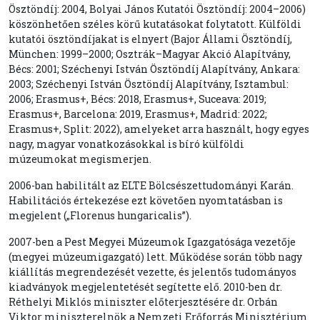
Ösztöndíj: 2004, Bolyai János Kutatói Ösztöndíj: 2004–2006)
köszönhetően széles körű kutatásokat folytatott. Külföldi
kutatói ösztöndíjakat is elnyert (Bajor Állami Ösztöndíj,
München: 1999–2000; Osztrák–Magyar Akció Alapítvány,
Bécs: 2001; Széchenyi István Ösztöndíj Alapítvány, Ankara:
2003; Széchenyi István Ösztöndíj Alapítvány, Isztambul:
2006; Erasmus+, Bécs: 2018, Erasmus+, Suceava: 2019;
Erasmus+, Barcelona: 2019, Erasmus+, Madrid: 2022;
Erasmus+, Split: 2022), amelyeket arra használt, hogy egyes
nagy, magyar vonatkozásokkal is bíró külföldi
múzeumokat megismerjen.
2006-ban habilitált az ELTE Bölcsészettudományi Karán.
Habilitációs értekezése ezt követően nyomtatásban is
megjelent („Florenus hungaricalis”).
2007-ben a Pest Megyei Múzeumok Igazgatósága vezetője
(megyei múzeumigazgató) lett. Működése során több nagy
kiállítás megrendezését vezette, és jelentős tudományos
kiadványok megjelentetését segítette elő. 2010-ben dr.
Réthelyi Miklós miniszter előterjesztésére dr. Orbán
Viktor miniszterelnök a Nemzeti Erőforrás Minisztérium