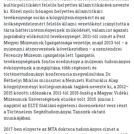
kultúrpolitikáért felelős helyettes államtitkárává nevezte
ki. Közel nyolc hónapos helyettes államtitkári
tevékenysége során a közgyűjteményekért és az
örökségvédelemért felelős állami vezetőként irányította a
tárca háttérintézményeinek működését, valamint ágazati
jogszabály-előkészítő tevékenységét. 2011-től ismét a Pest
Megyei Múzeumok Igazgatósága vezetője, majd 2013-tól – a
múzeumi átszervezések következtében – a szentendrei
Ferenczy Múzeum igazgatója lett. Igazgatói
tevékenységének fontos eredménye a múzeum tudományos
évkönyvének a megújítása, több régészeti és
történettudományi konferencia megvalósítása. Dr.
Réthelyi Miklós miniszter a Nemzeti Kulturális Alap
közgyűjteményi kollégiumának tagjává nevezte ki, a 2012–
2015 közötti időszakra. 2011-től 2015 őszéig a Magyar Vidéki
Múzeumok Szövetségének elnöke volt. 2015. június 1.
napjától az ELTE főállású egyetemi docenseként vesz részt
a Történelem Segédtudományai Tanszék oktató
munkájában.
2017-ben elnyerte az MTA doktora tudományos címet a