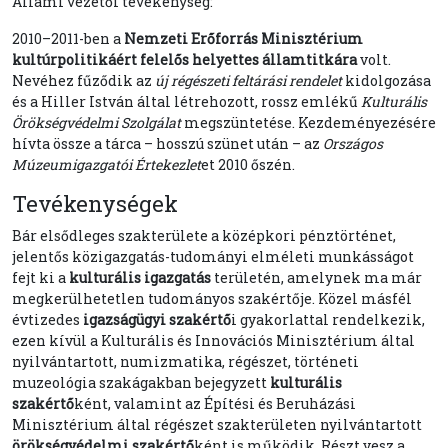
Állami vezetői tevékenység:
2010–2011-ben a
Nemzeti Erőforrás Minisztérium
kultúrpolitikáért felelős helyettes államtitkára
volt.
Nevéhez fűződik az
új régészeti feltárási rendelet
kidolgozása
és a Hiller István által létrehozott, rossz emlékű
Kulturális
Örökségvédelmi Szolgálat
megszüntetése. Kezdeményezésére
hívta össze a tárca – hosszú szünet után – az
Országos
Múzeumigazgatói Értekezlet
et 2010 őszén.
Tevékenységek
Bár elsődleges szakterülete a középkori pénztörténet,
jelentős közigazgatás-tudományi elméleti munkásságot
fejt ki a
kulturális igazgatás
területén, amelynek ma már
megkerülhetetlen tudományos szakértője. Közel másfél
évtizedes
igazságügyi szakértő
i gyakorlattal rendelkezik,
ezen kívül a Kulturális és Innovációs Minisztérium által
nyilvántartott, numizmatika, régészet, történeti
muzeológia szakágakban bejegyzett
kulturális
szakértő
ként, valamint az Építési és Beruházási
Minisztérium által régészet szakterületen nyilvántartott
örökségvédelmi szakértő
ként is működik. Részt vesz a