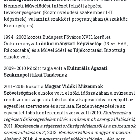
Nemzeti Művelődési Intézet
felnőttképzési
tevékenységében (Közművelődési szakember I-II.
képzések), valamint szakköri programjában (A szakkör:
Éremgyűjtés).
1994–2002 között Budapest Főváros XVII. kerület
Önkormányzata
önkormányzati képviselő
je (13. sz. EVK,
Rákoscsaba) és a Művelődési és Tájékoztatási Bizottság
elnöke volt.
2009–2010 között tagja volt a
Kulturális Ágazati
Szakmapolitikai Tanács
nak.
2011–2015 között a
Magyar Vidéki Múzeumok
Szövetségé
nek elnöke volt, elnöki időszakában a múzeumi
rendszer országos átalakításához kapcsolódva megújult az
egyesület szervezete és arculata. Kezdeményezésére az
egyesület több konferenciát szervezett (2010:
Konferencia a
régészeti örökségvédelemről és a múzeumok szerepvállalásáról
;
2011:
Konferencia a régészeti örökségvédelemről és a múzeumok
szerepvállalásáról 2.
; 2013:
Rendszerváltás a magyar múzeumi
életben?
; 2014:
A magyarországi vidéki zsidóság – élet, sors,