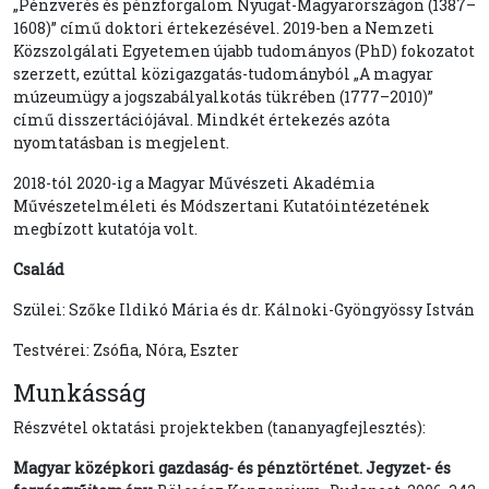
„Pénzverés és pénzforgalom Nyugat-Magyarországon (1387–
1608)” című doktori értekezésével. 2019-ben a Nemzeti
Közszolgálati Egyetemen újabb tudományos (PhD) fokozatot
szerzett, ezúttal közigazgatás-tudományból „A magyar
múzeumügy a jogszabályalkotás tükrében (1777–2010)”
című disszertációjával. Mindkét értekezés azóta
nyomtatásban is megjelent.
2018-tól 2020-ig a Magyar Művészeti Akadémia
Művészetelméleti és Módszertani Kutatóintézetének
megbízott kutatója volt.
Család
Szülei: Szőke Ildikó Mária és dr. Kálnoki-Gyöngyössy István
Testvérei: Zsófia, Nóra, Eszter
Munkásság
Részvétel oktatási projektekben (tananyagfejlesztés):
Magyar középkori gazdaság- és pénztörténet. Jegyzet- és