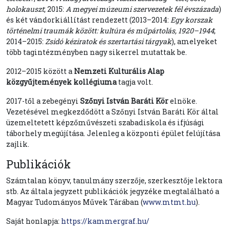
holokauszt
; 2015:
A megyei múzeumi szervezetek fél évszázada
)
és két vándorkiállítást rendezett (2013–2014:
Egy korszak
történelmi traumák között: kultúra és műpártolás, 1920–1944
;
2014–2015:
Zsidó kéziratok és szertartási tárgyak
), amelyeket
több tagintézményben nagy sikerrel mutattak be.
2012–2015 között a
Nemzeti Kulturális Alap
közgyűjtemények kollégiuma
tagja volt.
2017-től a zebegényi
Szőnyi István Baráti Kör
elnöke.
Vezetésével megkezdődött a Szőnyi István Baráti Kör által
üzemeltetett képzőművészeti szabadiskola és ifjúsági
táborhely megújítása. Jelenleg a központi épület felújítása
zajlik.
Publikációk
Számtalan könyv, tanulmány szerzője, szerkesztője lektora
stb. Az általa jegyzett publikációk jegyzéke megtalálható a
Magyar Tudományos Művek Tárában (
www.mtmt.hu
).
Saját honlapja:
https://kammergraf.hu/