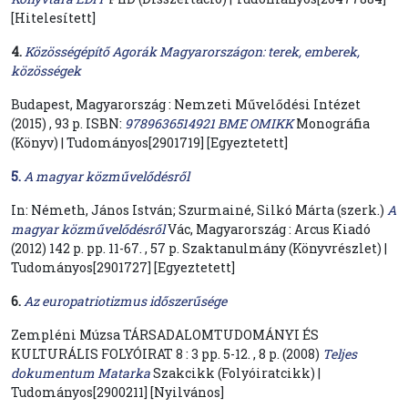
[Hitelesített]
4.
Közösségépítő Agorák Magyarországon: terek, emberek,
közösségek
Budapest, Magyarország : Nemzeti Művelődési Intézet
(2015) , 93 p. ISBN:
9789636514921
BME OMIKK
Monográfia
(Könyv) | Tudományos[2901719] [Egyeztetett]
5.
A magyar közművelődésről
In: Németh, János István; Szurmainé, Silkó Márta (szerk.)
A
magyar közművelődésről
Vác, Magyarország : Arcus Kiadó
(2012) 142 p. pp. 11-67. , 57 p. Szaktanulmány (Könyvrészlet) |
Tudományos[2901727] [Egyeztetett]
6.
Az europatriotizmus időszerűsége
Zempléni Múzsa TÁRSADALOMTUDOMÁNYI ÉS
KULTURÁLIS FOLYÓIRAT 8 : 3 pp. 5-12. , 8 p. (2008)
Teljes
dokumentum
Matarka
Szakcikk (Folyóiratcikk) |
Tudományos[2900211] [Nyilvános]