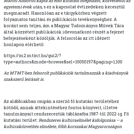
Maróti Andortól kapta az első kutatási megbízást, közvetlenül az
egyetemi évek után
, s ez a kapcsolat évtizedeken keresztül
megmaradt. Hasonlóan az e tárgykörben végzett
folyamatos tanítási és publikációs tevékenységhez. A
koránt sem teljes, ám a Magyar Tudományos Művek Tára
által közzétett publikációk idevonatkozó részét a fejezet
befejezéseként közöljük. A felsorolás az itt idézett
honlapon elérhető:
https://m2.mtmt.hu/gui2/?
type=authors&mode=browse&sel=10050197&paging=1;100
Az MTMT-ben felsorolt publikációk tartalmazzák a kiadványok
szakszerű leírását is.
Az alábbiakban csupán a szerző fő kutatási területéhez
kötődő, annak áttekintéséhez fontos könyveit, illetve
tanulmányait rendszereztük táblázatba 1987-től 2022-ig. Fő
kutatási terület:
Rendszeres kultúraelmélet kidolgozása – a
kultúraközvetítés elmélete, főbb korszakai
Magyarországon