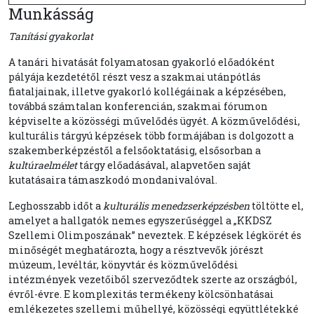
Munkásság
Tanítási gyakorlat
A tanári hivatását folyamatosan gyakorló előadóként
pályája kezdetétől részt vesz a szakmai utánpótlás
fiataljainak, illetve gyakorló kollégáinak a képzésében,
továbbá számtalan konferencián, szakmai fórumon
képviselte a közösségi művelődés ügyét. A közművelődési,
kulturális tárgyú képzések több formájában is dolgozott a
szakemberképzéstől a felsőoktatásig, elsősorban a
kultúraelmélet
tárgy előadásával, alapvetően saját
kutatásaira támaszkodó mondanivalóval.
Leghosszabb időt a
kulturális menedzserképzésben
töltötte el,
amelyet a hallgatók nemes egyszerűséggel a „KKDSZ
Szellemi Olimposzának” neveztek. E képzések légkörét és
minőségét meghatározta, hogy a résztvevők jórészt
múzeum, levéltár, könyvtár és közművelődési
intézmények vezetőiből szerveződtek szerte az országból,
évről-évre. E komplexitás termékeny kölcsönhatásai
emlékezetes szellemi műhellyé, közösségi együttlétekké