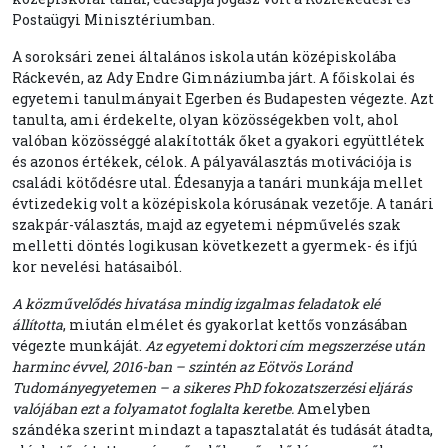
Postaügyi Minisztériumban.
A soroksári zenei általános iskola után középiskolába
Ráckevén, az Ady Endre Gimnáziumba járt. A főiskolai és
egyetemi tanulmányait Egerben és Budapesten végezte. Azt
tanulta, ami érdekelte, olyan közösségekben volt, ahol
valóban közösséggé alakították őket a gyakori együttlétek
és azonos értékek, célok. A pályaválasztás motivációja is
családi kötődésre utal. Édesanyja a tanári munkája mellet
évtizedekig volt a középiskola kórusának vezetője. A tanári
szakpár-választás, majd az egyetemi népművelés szak
melletti döntés logikusan következett a gyermek- és ifjú
kor nevelési hatásaiból.
A közművelődés hivatása mindig izgalmas feladatok elé
állította
, miután elmélet és gyakorlat kettős vonzásában
végezte munkáját.
Az egyetemi doktori cím megszerzése után
harminc évvel, 2016-ban –
szintén az Eötvös Loránd
Tudományegyetemen – a sikeres PhD fokozatszerzési eljárás
valójában ezt a folyamatot foglalta keretbe.
Amelyben
szándéka szerint mindazt a tapasztalatát és tudását átadta,