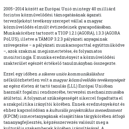
2005–2014 között az Európai Unió mintegy 40 milliárd
forintos közmű­velődési támogatásának ágazati
tervezőjeként tevékeny szerepet vállal a magyar
közművelődés elmúlt évtizedeinek gyarapodásában.
Munkaköréhez tartozott a TIOP 1.2.1 (AGORA), 1.3.3 (AGORA
PóLUS), illetve a TÁMOP 3.2.3 pályázati anyagainak
szövegezése – a pályázati munkacsoporttal együttműködve
–, azok szakmai megismertetése, és folyamatos
monitoringja. E munka eredményeit a közművelődési
szakterület egészét értékelő tanul­mányban összegezte.
Ezzel egy időben
a sikeres uniós kommunikáláshoz
nélkülözhetetlen volt a
magyar közművelődés tevékenységeit
az egész életen át tartó tanulás (LLL) Európai Unióban
használt fogalmi rendszerébe, tervezési mechanizmusába
átültetni. A folyamat szükségességét sikerrel fogadtatta el
a szakpolitika irányítói körében. Ennek eredményeként és
ehhez kapcsolódóan a
kulturális projektciklus menedzsment
(KPCM) ismeretanyagának elsajátítása tárgykörében átfogó
tananyagfejlesztés, képzésszervezés valósult meg a
kulturális szakemberek körében irányításával. A