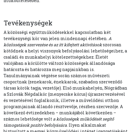
működtetésében.
Tevékenységek
A közösségi együttműködésekkel kapcsolatban két
tevékenységi kör van jelen mindennapi életében.
A
közösségek szervezése és az itt kifejtett aktivitások
szorosan
kötődnek a helyi viszonyok befolyásolási lehetőségeihez, a
családi és munkahelyi kötelezettségekhez. Életét
valójában a körülötte változó közösségek állandósága
határozta és határozza meg napjainkban is.
Tanulmányainak végzése során számos művészeti
csoportnak (zenekarok, énekkarok, szabadon szerveződő
társas körök tagja, vezetője). Első munkahelyén, Nógrádban
a Szlovák Népdalkör (menyecske kórus) újraszervezésével
és vezetésével foglalkozik, illetve a művelődési otthon
programjainak állandó résztvevője, részben szervezője. A
következő évtizedekben – munkájából következően –
számos lehetősége volt
a közösségek működését segítő
támogatások pozitív befolyására
. Ilyen alkalmakat
biztosított a megyei közművelődési intézet igazgatójaként,