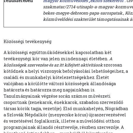
rendszerében
magyar közművelődés „ekhós szekeréről"
. O
szakmatar/2714-utinaplo-a-magyar-kozmuvel
bekes-megye-debrecen-papa-sarospatak., Közm
közművelődési szakterület támogatásainak át
Közösségi tevékenység
A közösségi együttműködésekkel kapcsolatban két
tevékenységi kör van jelen mindennapi életében.
A
közösségek szervezése és az itt kifejtett aktivitások
szorosan
kötődnek a helyi viszonyok befolyásolási lehetőségeihez, a
családi és munkahelyi kötelezettségekhez. Életét
valójában a körülötte változó közösségek állandósága
határozta és határozza meg napjainkban is.
Tanulmányainak végzése során számos művészeti
csoportnak (zenekarok, énekkarok, szabadon szerveződő
társas körök tagja, vezetője). Első munkahelyén, Nógrádban
a Szlovák Népdalkör (menyecske kórus) újraszervezésével
és vezetésével foglalkozik, illetve a művelődési otthon
programjainak állandó résztvevője, részben szervezője. A