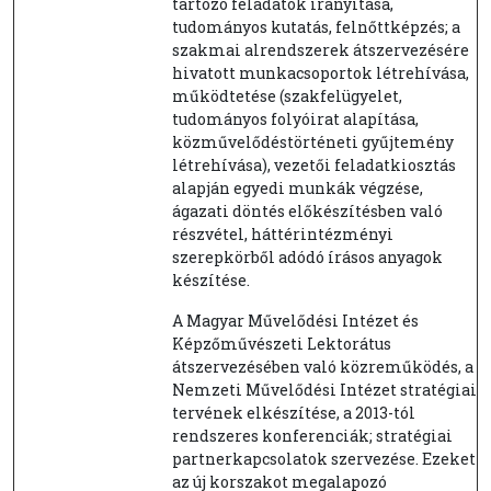
tartozó feladatok irányítása,
tudományos kutatás, felnőttképzés; a
szakmai alrendszerek átszervezésére
hivatott munkacsoportok létrehívása,
működtetése (szakfelügyelet,
tudományos folyóirat alapítása,
közművelődés­történeti gyűjtemény
létrehívása), vezetői feladatkiosztás
alapján egyedi munkák végzése,
ágazati döntés előkészítésben való
részvétel, háttérintézményi
szerepkörből adódó írásos anyagok
készítése.
A Magyar Művelődési Intézet és
Képzőművészeti Lektorátus
átszervezésében való közreműködés, a
Nemzeti Művelődési Intézet stratégiai
tervének elkészítése, a 2013-tól
rendszeres konferenciák; stratégiai
partnerkapcsolatok szervezése. Ezeket
az új korszakot megalapozó