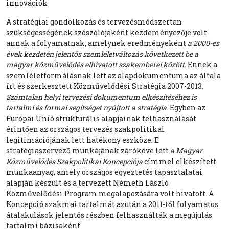
innovációk
A stratégiai gondolkozás és tervezésmódszertan
szükségességének szószólójaként kezdeményezője volt
annak a folyamatnak, amelynek eredményeként
a 2000-es
évek kezdetén jelentős szemléletváltozás következett be a
magyar közművelődés elhivatott szakemberei között.
Ennek a
szemléletformálásnak lett az alapdokumentuma az általa
írt és szerkesztett Közművelődési Stratégia 2007-2013.
Számtalan helyi tervezési dokumentum elkészítéséhez is
tartalmi és formai segítséget nyújtott a stratégia.
Egyben az
Európai Unió strukturális alapjainak felhasználását
érintően az országos tervezés szakpolitikai
legitimációjának lett hatékony eszköze. E
stratégiaszervező munkájának záróköve lett
a Magyar
Közművelődés Szakpolitikai Koncepciója
címmel elkészített
munkaanyag, amely országos egyeztetés tapasztalatai
alapján készült és a tervezett Németh László
Közművelődési Program megalapozására volt hivatott. A
Koncepció szakmai tartalmát azután a 2011-től folyamatos
átalakulások jelentős részben felhasználták a megújulás
tartalmi bázisaként.