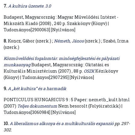
7.
A kultúra üzenete. 3.0
Budapest, Magyarország : Magyar Művelődési Intézet -
Mikszáth Kiadó (2008) , 240 p. Szakkönyv (Könyv) |
Tudományos[2900063] [Nyilvános]
8.
Koncz, Gábor (szerk.) ;
Németh, János
(szerk.) ; Szabó, Irma
(szerk.)
Közművelődési fogalomtár: minőségfejlesztési és pályázati
munkaanyag
Budapest, Magyarország : Oktatási es
Kulturális Minisztérium (2007) , 88 p.
OSZK
Kézikönyv
(Könyv) | Tudományos[2907295] [Nyilvános]
9.
A „két kultúra” és a harmadik
PONTICULUS HUNGARICUS 9 : 5 Paper: nemeth_kult.html
(2007)
Teljes dokumentum
Nem besorolt (Folyóiratcikk) |
Tudományos[3060984] [Nyilvános]
10.
A liberalizmus alkonya és a multikulturális expanzió
pp. 297-
302.