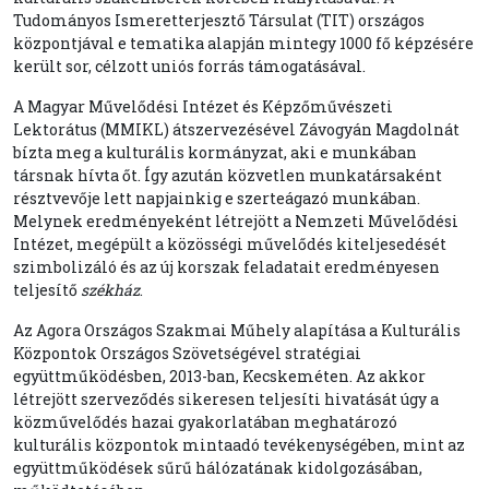
Tudományos Ismeretterjesztő Társulat (TIT) országos
központjával e tematika alapján mintegy 1000 fő képzésére
került sor, célzott uniós forrás támogatásával.
A Magyar Művelődési Intézet és Képzőművészeti
Lektorátus (MMIKL) átszervezésével Závogyán Magdolnát
bízta meg a kulturális kormányzat, aki e munkában
társnak hívta őt. Így azután közvetlen munkatársaként
résztvevője lett napjainkig e szerteágazó munkában.
Melynek eredményeként létrejött a Nemzeti Művelődési
Intézet, megépült a közösségi művelődés kiteljesedését
szimbolizáló és az új korszak feladatait eredményesen
teljesítő
székház
.
Az Agora Országos Szakmai Műhely alapítása a Kulturális
Központok Országos Szövetségével stratégiai
együttműködésben, 2013-ban, Kecskeméten. Az akkor
létrejött szerveződés sikeresen teljesíti hivatását úgy a
közművelődés hazai gyakorlatában meghatározó
kulturális központok mintaadó tevékenységében, mint az
együttműködések sűrű hálózatának kidolgozásában,