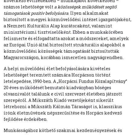
következő évtizedekben – munkájából következően –
számos lehetősége volt
a közösségek működését segítő
támogatások pozitív befolyására
. Ilyen alkalmakat
biztosított a megyei közművelődési intézet igazgatójaként,
a Nemzeti Kulturális Alap kurátoraként, valamint
minisztériumi tisztviselőként. Ebben a munkakörében
felismerte és elfogadtatta azokat a módszereket, amelyek
az Európai Unió által biztosított strukturális alapokból a
közművelődési közösségek támogatását biztosították
Magyarországon, korábban ismeretlen nagyságrendben.
A helyi művelődési élet befolyásolására kivételes
lehetőséget teremtett számára Horpácson történt
letelepedése, 1990-ben. A „Horpácsi Fundus Közalapítvány”
20 éves működését bemutató kiadványban bőséges
olvasnivalót találunk e civil szervezet életében játszott
szerepéről. A Mikszáth Kiadó vezetőjeként sikerült
létrehozni a Mikszáth Kálmán Táraságot is, klasszikus
írónk életművének népszerűsítése és Horpács kedvező
fejlődése érdekében.
Munkásságához köthető szakmai kezdeményezések és