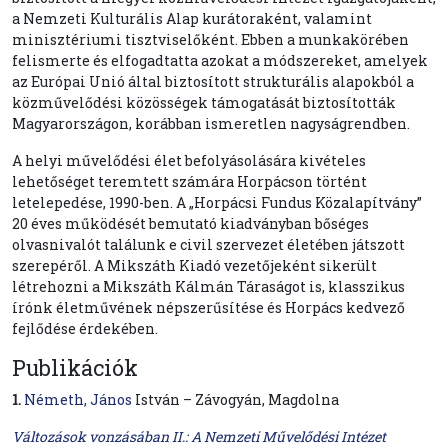
a Nemzeti Kulturális Alap kurátoraként, valamint
minisztériumi tisztviselőként. Ebben a munkakörében
felismerte és elfogadtatta azokat a módszereket, amelyek
az Európai Unió által biztosított strukturális alapokból a
közművelődési közösségek támogatását biztosították
Magyarországon, korábban ismeretlen nagyságrendben.
A helyi művelődési élet befolyásolására kivételes
lehetőséget teremtett számára Horpácson történt
letelepedése, 1990-ben. A „Horpácsi Fundus Közalapítvány”
20 éves működését bemutató kiadványban bőséges
olvasnivalót találunk e civil szervezet életében játszott
szerepéről. A Mikszáth Kiadó vezetőjeként sikerült
létrehozni a Mikszáth Kálmán Táraságot is, klasszikus
írónk életművének népszerűsítése és Horpács kedvező
fejlődése érdekében.
Publikációk
1.
Németh, János
István – Závogyán, Magdolna
Változások vonzásában II.: A Nemzeti Művelődési Intézet