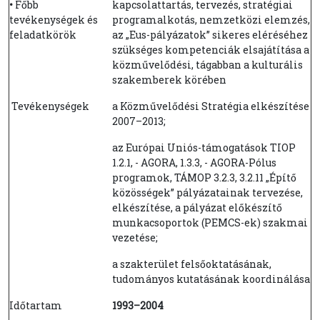
•
Főbb
kapcsolattartás, tervezés, stratégiai
tevékenységek és
programalkotás, nemzetközi elemzés,
feladatkörök
az „Eus-pályázatok” sikeres eléréséhez
szükséges kompetenciák elsajátítása a
közművelődési, tágabban a kulturális
szakemberek körében
Tevékenységek
a Közművelődési Stratégia elkészítése
2007–2013;
az Európai Uniós-támogatások TIOP
1.2.1, - AGORA, 1.3.3, - AGORA-Pólus
programok, TÁMOP 3.2.3, 3.2.11 „Építő
közösségek” pályázatainak tervezése,
elkészítése, a pályázat előkészítő
munkacsoportok (PEMCS-ek) szakmai
vezetése;
a szakterület felsőoktatásának,
tudományos kutatásának koordinálása
Időtartam
1993
–
2004