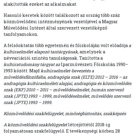
alakították ezeket az alkalmakat.
Hasonló keretek között találkozott az ország több száz
közművelődési intézményének vezetőjével a Magyar
Művelődési Intézet által szervezett vezetőképző
tanfolyamokon.
A felsőoktatás több egyetemén és főiskoláján volt előadója
a
kultúraelmélet alapozó tantárgyának
, amelynek a
névvariációi szintén tanulságosak. Tanította a
kultúratudomány tárgyat az
Iparművészeti Főiskolán 1990–
1993 között. Majd
kultúraelmélet-bevezetés a
művelődésfilozófiába, andragógia szak (ELTE) 2012 – 2016 – az
andragógia kultúraelméleti alapjai, andragógia és közművelődés
szak (EKF) 2010 – 2011 – művelődéselmélet, humán szervező
szak (JPTE) 1993 – 1999, művelődéselmélet, művelődés szervező
szak (JPTE) 1993 – 1999.
Közművelődési szakfelügyelet, minőségbiztosítás, szakképzés
A közművelődési szakfelügyelet
létrejöttétől 2018-ig
folyamatosan szakfelügyelő. E tevékenységi körben 28