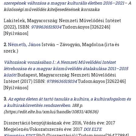
szerepének változása a magyar kulturális életben 2016–2021
– A
közösségi művelődés kiteljesedésének korszaka
Lakitelek, Magyarország: Nemzeti Művelődési Intézet
(2022), ISBN:
9789636515034
Tudományos [3262246]
[Nyilvános]
2.
Németh, János
István – Závogyán, Magdolna (írta és
szerk.)
Változások vonzásában I.: A Nemzeti Művelődési Intézet
létrehozása és a magyar közművelődés átalakulása 2011–2015
között
Budapest, Magyarország: Nemzeti Művelődési
Intézet (2017) ISBN:
9789636515034
Tudományos [3262246]
[Nyilvános]
3.
Az egész életen át tartó tanulás a kultúra, a kultúrafogalom és
a kultúraközvetítés rendszerében.
188 p.
(https://edit.elte.hu/xmlui/handle/10831/40636)
Disszertáció benyújtásának éve: 2016, Védés éve: 2017
Megjelenés/Fokozatszerzés éve: 2017
DOI
ELTE
Könyvtára
EDIT
PhD (Disszertáció) | Tudományos[26477884]