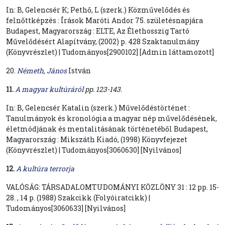
In: B, Gelencsér K; Pethő, L (szerk.) Közművelődés és
felnőttképzés : Írások Maróti Andor 75. születésnapjára
Budapest, Magyarország : ELTE, Az Élethosszig Tartó
Művelődésért Alapítvány, (2002) p. 428 Szaktanulmány
(Könyvrészlet) | Tudományos[2900102] [Admin láttamozott]
20.
Németh, János
István
11.
A magyar kultúráról
pp. 123-143.
In: B, Gelencsér Katalin (szerk.) Művelődéstörténet :
Tanulmányok és kronológia a magyar nép művelődésének,
életmódjának és mentalitásának történetéből Budapest,
Magyarország : Mikszáth Kiadó, (1998) Könyvfejezet
(Könyvrészlet) | Tudományos[3060630] [Nyilvános]
12.
A kultúra terrorja
VALÓSÁG: TÁRSADALOMTUDOMÁNYI KÖZLÖNY 31 : 12 pp. 15-
28. , 14 p. (1988) Szakcikk (Folyóiratcikk) |
Tudományos[3060633] [Nyilvános]