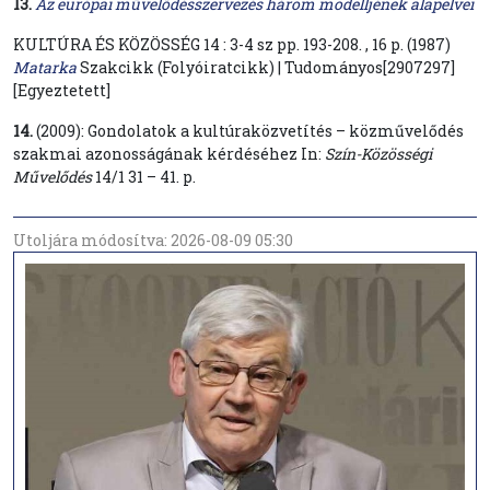
13.
Az európai művelődésszervezés három modelljének alapelvei
KULTÚRA ÉS KÖZÖSSÉG 14 : 3-4 sz pp. 193-208. , 16 p. (1987)
Matarka
Szakcikk (Folyóiratcikk) | Tudományos[2907297]
[Egyeztetett]
14.
(2009): Gondolatok a kultúraközvetítés – közművelődés
szakmai azonosságának kérdéséhez In:
Szín-Közösségi
Művelődés
14/1 31 – 41. p.
Utoljára módosítva: 2026-08-09 05:30