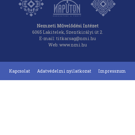
Nemzeti Művelődési Intézet
6065 Lakitelek, Szentkirályi út 2.
E-mail: titkarsag@nmi.hu
Web: www.nmi.hu
Kapcsolat
Adatvédelmi nyilatkozat
Impresszum