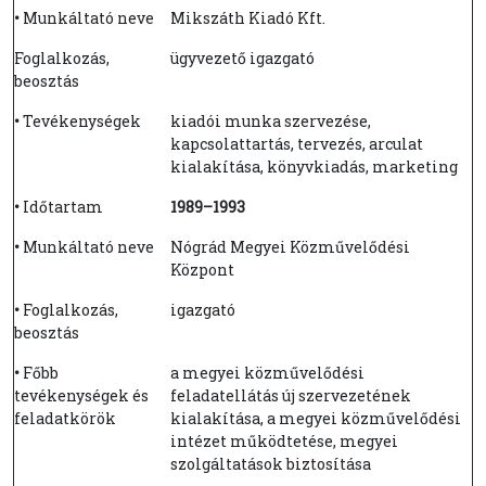
•
Munkáltató neve
Mikszáth Kiadó Kft.
Foglalkozás,
ügyvezető igazgató
beosztás
•
Tevékenységek
kiadói munka szervezése,
kapcsolattartás, tervezés, arculat
kialakítása, könyvkiadás, marketing
•
Időtartam
1989–1993
•
Munkáltató neve
Nógrád Megyei Közművelődési
Központ
•
Foglalkozás,
igazgató
beosztás
•
Főbb
a megyei közművelődési
tevékenységek és
feladatellátás új szervezetének
feladatkörök
kialakítása, a megyei közművelődési
intézet működtetése, megyei
szolgáltatások biztosítása