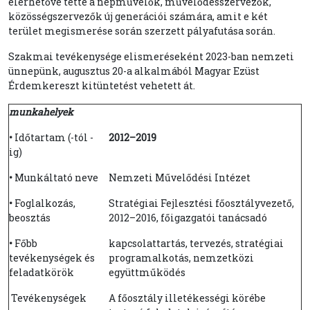
elérhetővé tette a népművelők, művelődésszervezők,
közösségszervezők új generációi számára, amit e két
terület megismerése során szerzett pályafutása során.
Szakmai tevékenysége elismeréseként 2023-ban nemzeti
ünnepünk, augusztus 20-a alkalmából Magyar Ezüst
Érdemkereszt kitüntetést vehetett át.
munkahelyek
•
Időtartam (-tól -
2012–2019
ig)
•
Munkáltató neve
Nemzeti Művelődési Intézet
•
Foglalkozás,
Stratégiai Fejlesztési főosztályvezető,
beosztás
2012–2016, főigazgatói tanácsadó
•
Főbb
kapcsolattartás, tervezés, stratégiai
tevékenységek és
programalkotás, nemzetközi
feladatkörök
együttműködés
Tevékenységek
A főosztály illetékességi körébe