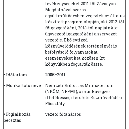
tevékenységeket 2011-től Závogyán
Magdolnával szoros
együttműködésben végezték az általuk
készített program alapján, aki 2012-től
főigazgatóként, 2018-tól napjainkig
ügyvezető igazgatóként a szervezet
vezetője. E bő évtized
közművelődésének történelmét is
befolyásoló folyamatokat,
eseményeket két közösen írt
könyvükben foglalták össze.
•
Időtartam
2005–2011
•
Munkáltató neve
Nemzeti Erőforrás Minisztérium
(NKÖM, NEFMI), a munkavégzés
illetékességi területe Közművelődési
Főosztály
•
Foglalkozás,
vezető főtanácsos
beosztás