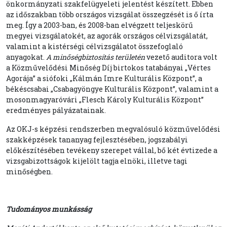
önkormányzati szakfelügyeleti jelentést készített. Ebben
az időszakban több országos vizsgálat összegzését is ő írta
meg. Így a 2003-ban, és 2008-ban elvégzett teljeskörű
megyei vizsgálatokét, az agorák országos célvizsgálatát,
valamint a kistérségi célvizsgálatot összefoglaló
anyagokat.
A minőségbiztosítás területén
vezető auditora volt
a Közművelődési Minőség Díj birtokos tatabányai „Vértes
Agorája” a siófoki „Kálmán Imre Kulturális Központ”, a
békéscsabai „Csabagyöngye Kulturális Központ”, valamint a
mosonmagyaróvári „Flesch Károly Kulturális Központ”
eredményes pályázatainak.
Az OKJ-s képzési rendszerben megvalósuló közművelődési
szakképzések tananyag fejlesztésében, jogszabályi
előkészítésében tevékeny szerepet vállal, bő két évtizede a
vizsgabizottságok kijelölt tagja elnöki, illetve tagi
minőségben.
Tudományos munkásság