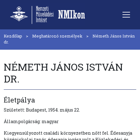
Kezdőlap
Meghatározó személyek
Németh János István
dr.
NÉMETH JÁNOS ISTVÁN
DR.
Életpálya
Született: Budapest, 1954. május 22.
Állampolgárság: magyar
Kiegyensúlyozott családi környezetben nőtt fel. Édesanyja
középiskolai tanár, édesapja jogász volt a Közlekedési és