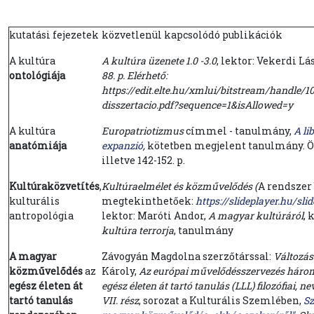
kutatási fejezetek
közvetlenül kapcsolódó publikációk
A kultúra
A kultúra üzenete 1.0 -3.0
, lektor: Vekerdi L
ontológiája
88. p. Elérhető:
h
ttps://edit.elte.hu/xmlui/bitstream/handl
disszertacio.pdf?sequence=1&isAllowed=y
A kultúra
Europatriotizmus
címmel - tanulmány,
A li
anatómiája
expanzió
,
kötetben megjelent tanulmány. Ös
illetve 142-152. p.
Kultúraközvetítés
,
Kultúraelmélet és közművelődés (
A rendszer
kulturális
megtekinthetőek:
https://slideplayer.hu/sli
antropológia
lektor: Maróti Andor,
A magyar kultúráról
,
kultúra terrorja
, tanulmány
A magyar
Závogyán Magdolna szerzőtárssal:
Változás
közművelődés
az
Károly,
Az európai művelődésszervezés három
egész életen át
egész életen át tartó tanulás (LLL) filozófiai, 
tartó tanulás
VII. rész
, sorozat a Kulturális Szemlében,
Sz