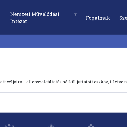
Nemzeti Művelődési
Fogalmak
Sz
Intézet
tt céljaira – ellenszolgáltatás nélkül juttatott eszköz, illetve ny