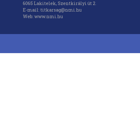
6065 Lakitelek, Szentkirályi út 2.
E-mail: titkarsag@nmi.hu
Web: www.nmi.hu