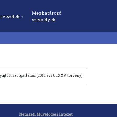
Meghatározó
ervezetek
személyek
újtott szolgáltatás. (2011. évi CLXXV. törvény)
Nemzeti Művelődési Intézet