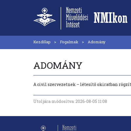
Kezdőlap
Fogalmak
Adomány
ADOMÁNY
A civil szervezetnek – létesítő okiratban rögzíte
Utoljára módosítva: 2026-08-05 11:08