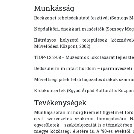
Munkásság
Rockzenei tehetségkutató fesztivál (Somogy M
Népdalköri, énekkari minősítők (Somogy Megy
Hátrányos helyzetű települések közművel
Művelődési Központ, 2002)
TIOP-1.2.2-08 – Múzeumok iskolabarát fejlesz
Dédszüleim mintáit hordom – iparművészeti p
Műveltségi játék felső tagozatos diákok számár
Klubkoncertek (Együd Árpád Kulturális Központ
Tevékenységek
Munkája során mindig kiemelt figyelmet fordí
civil szervezetek szakmai támogatására. Na
egyesületek – szakdolgozatát is e témakörben
megye közösségi életére is. A ’90-es évektől