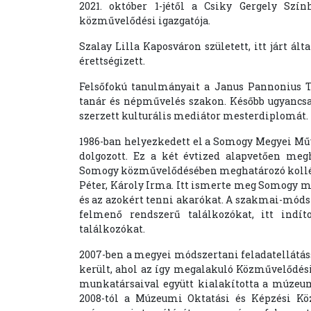
2021. október 1-jétől a Csiky Gergely Szí
közművelődési igazgatója.
Szalay Lilla Kaposváron született, itt járt 
érettségizett.
Felsőfokú tanulmányait a Janus Pannonius 
tanár és népművelés szakon. Később ugyancsa
szerzett kulturális mediátor mesterdiplomát.
1986-ban helyezkedett el a Somogy Megyei Mű
dolgozott. Ez a két évtized alapvetően meg
Somogy közművelődésében meghatározó kollégá
Péter, Károly Irma. Itt ismerte meg Somogy me
és az azokért tenni akarókat. A szakmai-móds
felmenő rendszerű találkozókat, itt indí
találkozókat.
2007-ben a megyei módszertani feladatellátá
került, ahol az így megalakuló Közművelődési
munkatársaival együtt kialakította a múze
2008-tól a Múzeumi Oktatási és Képzési Kö