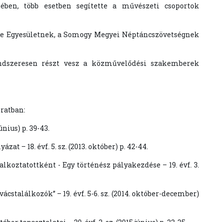
ében, több esetben segítette a művészeti csoportok
ge Egyesületnek, a Somogy Megyei Néptáncszövetségnek
endszeresen részt vesz a közművelődési szakemberek
ratban:
únius) p. 39-43.
 – 18. évf. 5. sz. (2013. október) p. 42-44.
koztatottként - Egy történész pályakezdése – 19. évf. 3.
ácstalálkozók” – 19. évf. 5-6. sz. (2014. október-december)