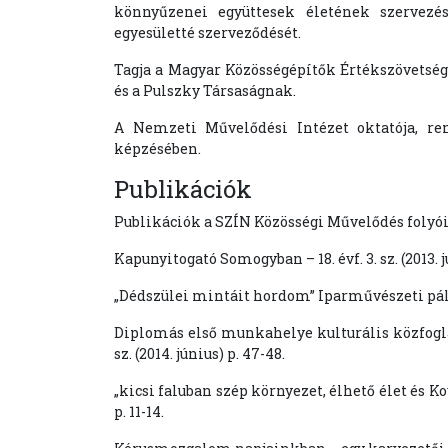
könnyűzenei együttesek életének szervezés
egyesületté szerveződését.
Tagja a Magyar Közösségépítők Értékszövetsé
és a Pulszky Társaságnak.
A Nemzeti Művelődési Intézet oktatója, r
képzésében.
Publikációk
Publikációk a SZÍN Közösségi Művelődés folyói
Kapunyitogató Somogyban – 18. évf. 3. sz. (2013. j
„Dédszülei mintáit hordom” Iparművészeti pályázat
Diplomás első munkahelye kulturális közfoglal
sz. (2014. június) p. 47-48.
„kicsi faluban szép környezet, élhető élet és Kov
p. 11-14.