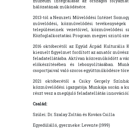
múzeum integrálását az országos folyama
hálózatának működésére.
2013-tól a Nemzeti Művelődési Intézet Somogy 
művelődési, közművelődési tevékenységek
településeinek vezetőivel, közművelődési sz
Közfoglalkoztatási Program megyei szintű sze
2016 októberétől az Együd Árpád Kulturális K
kiemelt figyelmet fordított az amatőr művésze
feladatellátásba. Aktívan közreműködött a város
előkészítésében és lebonyolításában. Mun
csoportjaival való szoros együttműködésre töre
2021 októberétől a Csiky Gergely Színhá
közművelődési igazgatója. Munkája során a ku
részt vesz a megújuló feladatellátás innovációi
Család:
Szülei: Dr. Szalay Zoltán és Kovács Csilla
Egyedülálló, gyermeke: Levente (1999)