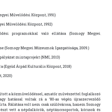
egyei Művelődési Központ, 1991)
ei Művelődési Központ, 1992)
ődési programokkal való ellátása (Somogy Megyei
tése (Somogy Megyei Múzeumok Igazgatósága, 2009.)
ályázat mintaprojekt (NMI, 2013)
a (Együd Árpád Kulturális Központ, 2018)
, 2020)
tott a közművelődéssel, amatőr művészettel foglalkozó
gy hatással voltak rá a ’80-as végén újraszerveződő
 írta. Rálátása volt nem csak szülővárosa, hanem Somogy
 részt vett a népdalkörök, néptánccsoportok, kórusok és