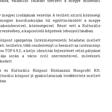
tokba, valamint rálátást szerzett a megye múzeumi
megyei irodájának vezetője. A területi szintű közösségi
 megyei koordinációján túl együttműködött a megye
akembereivel, közösségeivel. Részt vett a Kulturális
rvezésében, a kapcsolódó képzések lebonyolításában.
özpont igazgatója. Intézményvezetői feladatai mellett
ti területre, több rendezvényt is beemelt az intézményi
 TOP 6.9.2., a helyi identitás fejlesztését célzó pályázat
kája során a város civil szervezeteivel, művészeti
kedett.
z és Kulturális Központ Közhasznú Nonprofit Kft.
lturális központ jó gyakorlatainak továbbvitele mellett
ban.