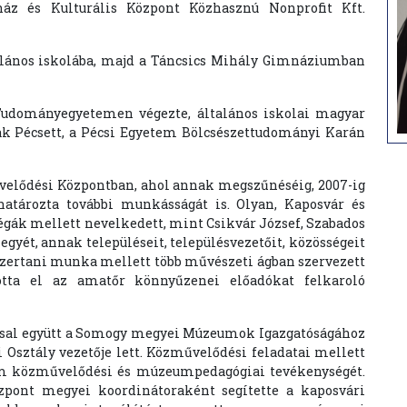
nház és Kulturális Központ Közhasznú Nonprofit Kft.
általános iskolába, majd a Táncsics Mihály Gimnáziumban
Tudományegyetemen végezte, általános iskolai magyar
k Pécsett, a Pécsi Egyetem Bölcsészettudományi Karán
velődési Központban, ahol annak megszűnéséig, 2007-ig
határozta további munkásságát is. Olyan, Kaposvár és
k mellett nevelkedett, mint Csikvár József, Szabados
gyét, annak településeit, településvezetőit, közösségeit
zertani munka mellett több művészeti ágban szervezett
totta el az amatőr könnyűzenei előadókat felkaroló
ssal együtt a Somogy megyei Múzeumok Igazgatóságához
 Osztály vezetője lett. Közművelődési feladatai mellett
um közművelődési és múzeumpedagógiai tevékenységét.
zpont megyei koordinátoraként segítette a kaposvári