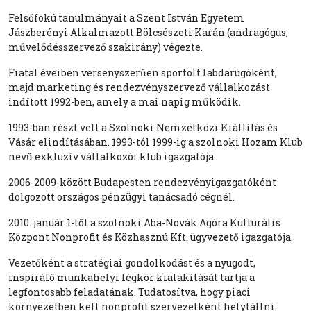
Felsőfokú tanulmányait a Szent István Egyetem
Jászberényi Alkalmazott Bölcsészeti Karán (andragógus,
művelődésszervező szakirány) végezte.
Fiatal éveiben versenyszerűen sportolt labdarúgóként,
majd marketing és rendezvényszervező vállalkozást
indított 1992-ben, amely a mai napig működik.
1993-ban részt vett a Szolnoki Nemzetközi Kiállítás és
Vásár elindításában. 1993-tól 1999-ig a szolnoki Hozam Klub
nevű exkluzív vállalkozói klub igazgatója.
2006-2009-között Budapesten rendezvényigazgatóként
dolgozott országos pénzügyi tanácsadó cégnél.
2010. január 1-től a szolnoki Aba-Novák Agóra Kulturális
Központ Nonprofit és Közhasznú Kft. ügyvezető igazgatója.
Vezetőként a stratégiai gondolkodást és a nyugodt,
inspiráló munkahelyi légkör kialakítását tartja a
legfontosabb feladatának. Tudatosítva, hogy piaci
környezetben kell nonprofit szervezetként helytállni.