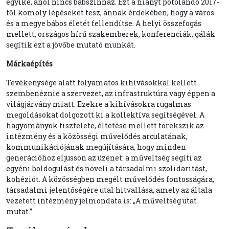
egyike, ahol nincs bábszínház. Ezt a hiányt pótolandó 2017-
től komoly lépéseket tesz, annak érdekében, hogy a város
és a megye bábos életét fellendítse. A helyi összefogás
mellett, országos hírű szakemberek, konferenciák, gálák
segítik ezt a jövőbe mutató munkát.
Márkaépítés
Tevékenysége alatt folyamatos kihívásokkal kellett
szembenéznie a szervezet, az infrastruktúra vagy éppen a
világjárvány miatt. Ezekre a kihívásokra rugalmas
megoldásokat dolgozott ki a kollektíva segítségével. A
hagyományok tisztelete, éltetése mellett törekszik az
intézmény és a közösségi művelődés arculatának,
kommunikációjának megújítására, hogy minden
generációhoz eljusson az üzenet: a műveltség segíti az
egyéni boldogulást és növeli a társadalmi szolidaritást,
kohéziót. A közösségben megélt művelődés fontosságára,
társadalmi jelentőségére utal hitvallása, amely az általa
vezetett intézmény jelmondata is: „A műveltség utat
mutat.”