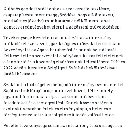
Különös gondot fordít ehhez a szervezetfejlesztésre,
csapatépítésre mert meggyőződése, hogy elkötelezett,
motivált és jókedvű munkatársak nélkül nem lehet
komoly eredményeket elérni a közösségi művelődésben.
Tevékenysége kezdetén racionalizálta az intézmény
működését szervezeti, gazdasági és műszaki területeken.
Levezényelte az Agóra-beruházást és annak beindítását.
Felkészítette a szervezetet a pályázati kiírás feltételeinek,
a fenntartó és a közönség elvárásainak teljesítésére. 2019 és
2022 között kezelte a Szigligeti Színház beköltözésével
járó kihívásokat.
Szakított a többségében befogadó intézményi szemlélettel.
Sajátos struktúrájú programtervet hozott létre, amely
egyaránt fontosnak tartja a szakmai, módszertani
feladatokat és a tömegesítést. Ennek köszönhetően a
szolnoki Agórában érték és élményalapú, a helyi és a
térségi igényeket is kiszolgáló működés valósult meg.
Vezetői tevékenysége során az intézmény több országos és