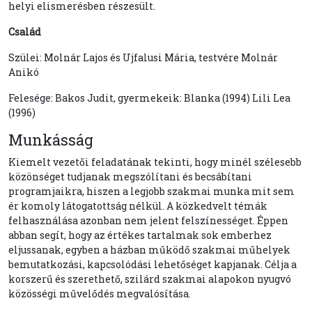
helyi elismerésben részesült.
Család
Szülei: Molnár Lajos és Ujfalusi Mária, testvére Molnár
Anikó
Felesége: Bakos Judit, gyermekeik: Blanka (1994) Lili Lea
(1996)
Munkásság
Kiemelt vezetői feladatának tekinti, hogy minél szélesebb
közönséget tudjanak megszólítani és becsábítani
programjaikra, hiszen a legjobb szakmai munka mit sem
ér komoly látogatottság nélkül. A közkedvelt témák
felhasználása azonban nem jelent felszínességet. Éppen
abban segít, hogy az értékes tartalmak sok emberhez
eljussanak, egyben a házban működő szakmai műhelyek
bemutatkozási, kapcsolódási lehetőséget kapjanak. Célja a
korszerű és szerethető, szilárd szakmai alapokon nyugvó
közösségi művelődés megvalósítása.