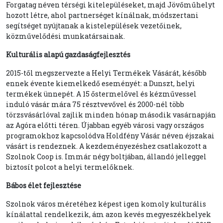
Forgatag néven térségi kitelepüléseket, majd Jövőműhelyt
hozott létre, ahol partnerséget kínálnak, módszertani
segítséget nyújtanak a kistelepülések vezetőinek,
közművelődési munkatársainak.
Kulturális alapú gazdaságfejlesztés
2015-től megszervezte a Helyi Termékek Vásárát, később
ennek évente kiemelkedő eseményét: a Dunszt, helyi
termékek ünnepét. A 15 őstermelővel és kézművessel
induló vásár mára 75 résztvevővel és 2000-nél több
törzsvásárlóval zajlik minden hónap második vasárnapján
az Agóra előtti téren. Újabban egyéb városi vagy országos
programokhoz kapcsolódva Holdfény Vásár néven éjszakai
vásárt is rendeznek. A kezdeményezéshez csatlakozott a
Szolnok Coop is. Immár négy boltjában, állandó jelleggel
biztosít polcot a helyi termelőknek.
Bábos élet fejlesztése
Szolnok város méretéhez képest igen komoly kulturális
kínálattal rendelkezik, ám azon kevés megyeszékhelyek