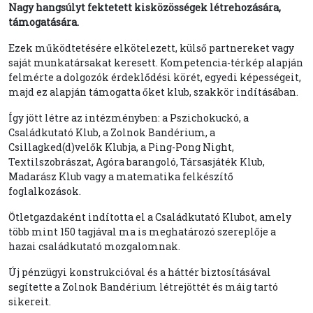
Nagy hangsúlyt fektetett kisközösségek létrehozására,
támogatására.
Ezek működtetésére elkötelezett, külső partnereket vagy
saját munkatársakat keresett. Kompetencia-térkép alapján
felmérte a dolgozók érdeklődési körét, egyedi képességeit,
majd ez alapján támogatta őket klub, szakkör indításában.
Így jött létre az intézményben: a Pszichokuckó, a
Családkutató Klub, a Zolnok Bandérium, a
Csillagked(d)velők Klubja, a Ping-Pong Night,
Textilszobrászat, Agóra barangoló, Társasjáték Klub,
Madarász Klub vagy a matematika felkészítő
foglalkozások.
Ötletgazdaként indította el a Családkutató Klubot, amely
több mint 150 tagjával ma is meghatározó szereplője a
hazai családkutató mozgalomnak.
Új pénzügyi konstrukcióval és a háttér biztosításával
segítette a Zolnok Bandérium létrejöttét és máig tartó
sikereit.