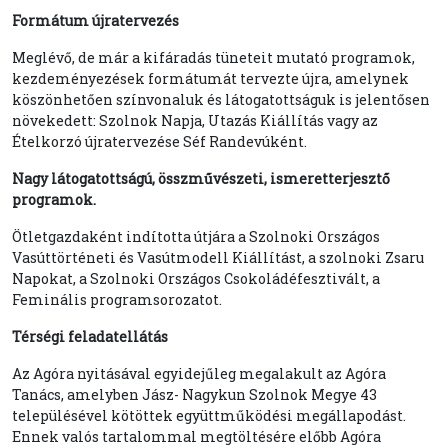
Formátum újratervezés
Meglévő, de már a kifáradás tüneteit mutató programok,
kezdeményezések formátumát tervezte újra, amelynek
köszönhetően színvonaluk és látogatottságuk is jelentősen
növekedett: Szolnok Napja, Utazás Kiállítás vagy az
Ételkorzó újratervezése Séf Randevúként.
Nagy látogatottságú, összművészeti, ismeretterjesztő
programok.
Ötletgazdaként indította útjára a Szolnoki Országos
Vasúttörténeti és Vasútmodell Kiállítást, a szolnoki Zsaru
Napokat, a Szolnoki Országos Csokoládéfesztivált, a
Feminális programsorozatot.
Térségi feladatellátás
Az Agóra nyitásával egyidejűleg megalakult az Agóra
Tanács, amelyben Jász- Nagykun Szolnok Megye 43
településével kötöttek együttműködési megállapodást.
Ennek valós tartalommal megtöltésére előbb Agóra