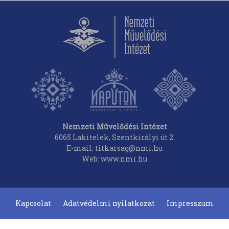
Nemzeti Művelődési Intézet
6065 Lakitelek, Szentkirályi út 2.
E-mail: titkarsag@nmi.hu
Web: www.nmi.hu
Kapcsolat
Adatvédelmi nyilatkozat
Impresszum