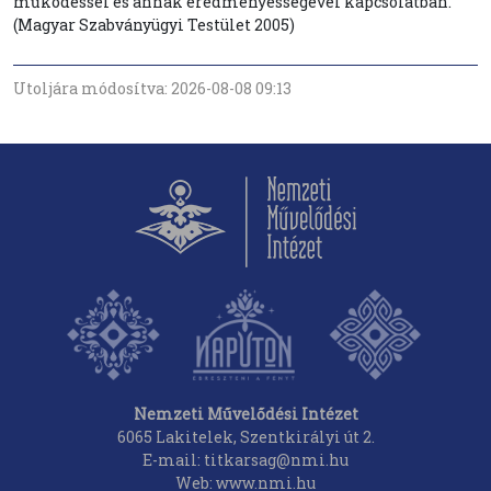
működéssel és annak eredményességével kapcsolatban.
(Magyar Szabványügyi Testület 2005)
Utoljára módosítva: 2026-08-08 09:13
Nemzeti Művelődési Intézet
6065 Lakitelek, Szentkirályi út 2.
E-mail: titkarsag@nmi.hu
Web: www.nmi.hu